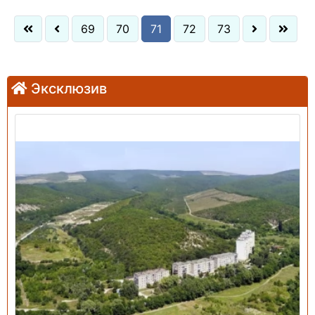
69
70
71
72
73
Эксклюзив
Продажа: Земельный участок