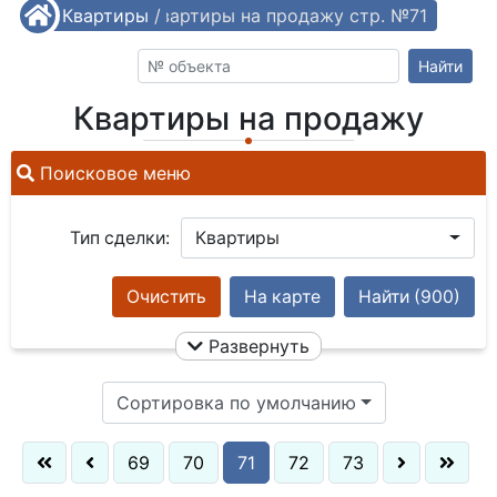
/
Квартиры
Квартиры на продажу стр. №71
/
Найти
Квартиры на продажу
Поисковое меню
Тип сделки:
Квартиры
Очистить
На карте
Найти
(900)
Развернуть
Сортировка по умолчанию
69
70
71
72
73