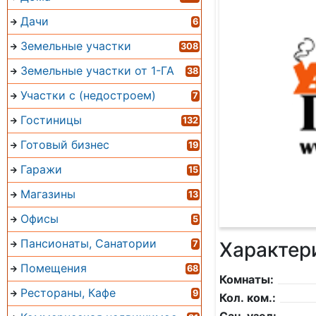
Дачи
6
Земельные участки
308
Земельные участки от 1-ГА
38
Участки с (недостроем)
7
Гостиницы
132
Готовый бизнес
19
Гаражи
15
Магазины
13
Офисы
5
Пансионаты, Санатории
Характер
7
Помещения
68
Комнаты:
Рестораны, Кафе
9
Кол. ком.: