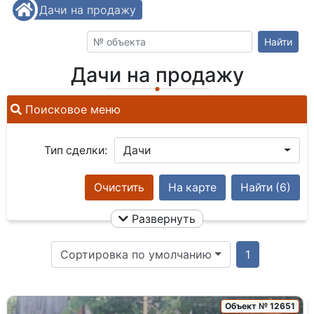
/
Дачи на продажу
Найти
Дачи на продажу
Поисковое меню
Тип сделки:
Дачи
Очистить
На карте
Найти
(6)
Развернуть
Сортировка по умолчанию
1
Объект № 12651