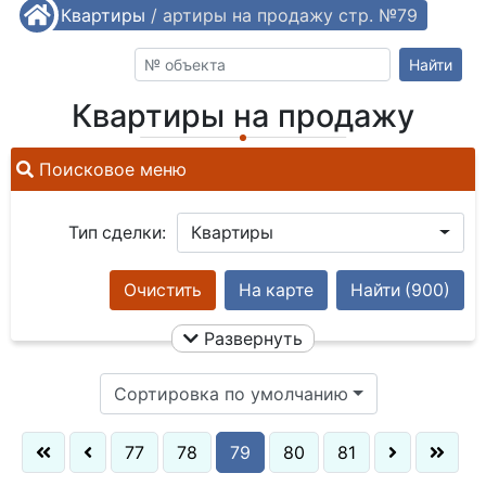
/
Квартиры
Квартиры на продажу стр. №79
/
Найти
Квартиры на продажу
Поисковое меню
Тип сделки:
Квартиры
Очистить
На карте
Найти
(900)
Развернуть
Сортировка по умолчанию
77
78
79
80
81