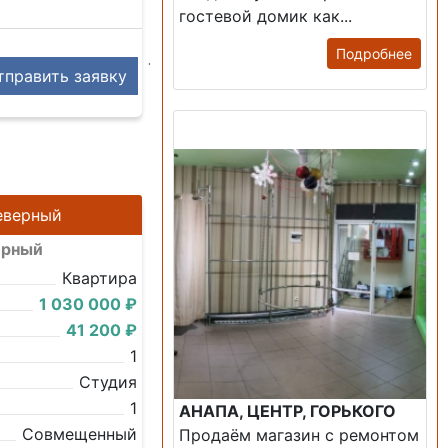
гостевой домик как...
Подробнее
править заявку
Продажа: Помещение
Северный
ерный
Квартира
1 030 000 ₽
41 200 ₽
1
Студия
1
АНАПА, ЦЕНТР, ГОРЬКОГО
Совмещенный
Продаём магазин с ремонтом