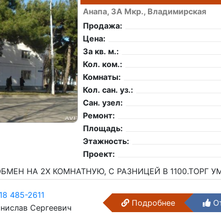
Анапа, 3А Мкр., Владимирская
Продажа:
Цена:
За кв. м.:
Кол. ком.:
Комнаты:
Кол. сан. уз.:
Сан. узел:
Ремонт:
Площадь:
Этажность:
Проект:
БМЕН НА 2Х КОМНАТНУЮ, С РАЗНИЦЕЙ В 1100.ТОРГ У
18 485-2611
Подробнее
От
нислав Сергеевич