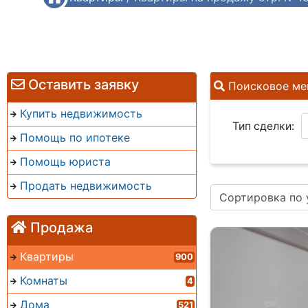
Оставить заявку
Поисковое ме
Купить недвижимость
Тип сделки:
Помощь по ипотеке
Помощь юриста
Продать недвижимость
Сортировка по
Продажа
Квартиры
900
Комнаты
4
Дома
521