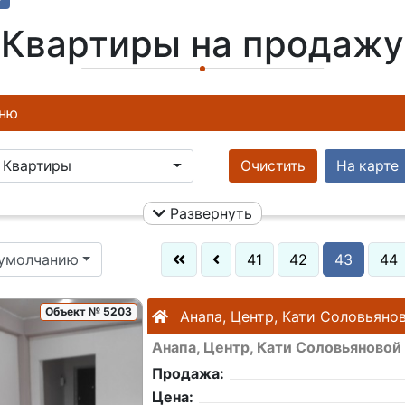
Квартиры на продажу
ню
Квартиры
Очистить
На карте
Развернуть
 умолчанию
41
42
43
44
Объект № 5203
Анапа, Центр, Кати Соловьяно
Анапа, Центр, Кати Соловьяновой
Продажа:
Цена: