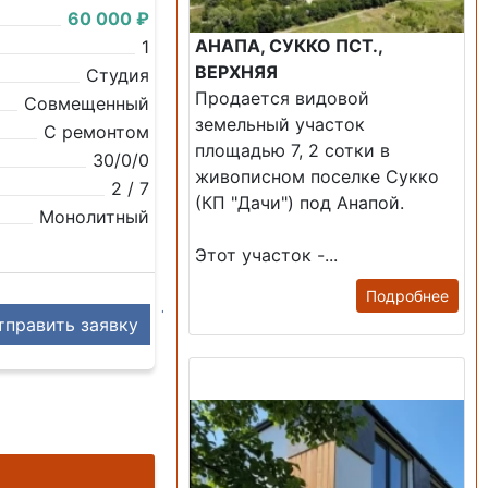
60 000 ₽
АНАПА, СУККО ПСТ.,
1
ВЕРХНЯЯ
Студия
Продается видовой
Совмещенный
земельный участок
С ремонтом
площадью 7, 2 сотки в
30/0/0
живописном поселке Сукко
2 / 7
(КП "Дачи") под Анапой.
Монолитный
Этот участок -...
Подробнее
править заявку
Продажа: Дом