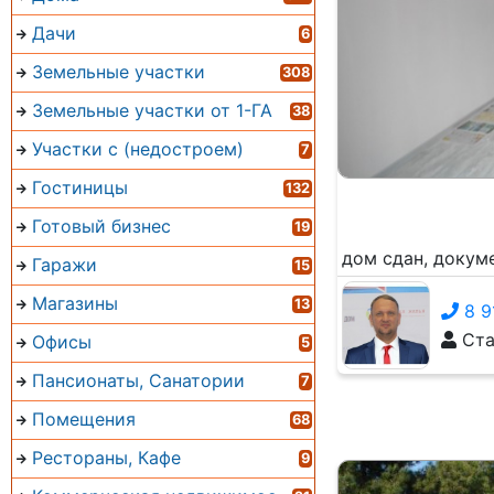
Дачи
6
Земельные участки
308
Земельные участки от 1-ГА
38
Участки с (недостроем)
7
Гостиницы
132
Готовый бизнес
19
дом сдан, докум
Гаражи
15
Магазины
13
8 9
Ста
Офисы
5
Пансионаты, Санатории
7
Помещения
68
Рестораны, Кафе
9