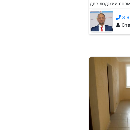
две лоджии совм
8 9
Ста