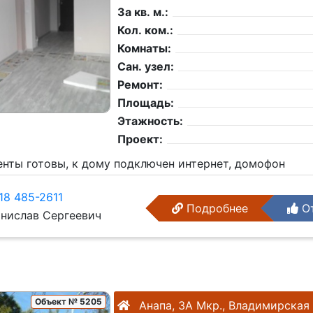
За кв. м.:
Кол. ком.:
Комнаты:
Сан. узел:
Ремонт:
Площадь:
Этажность:
Проект:
енты готовы, к дому подключен интернет, домофон
18 485-2611
Подробнее
От
нислав Сергеевич
Объект № 5205
Анапа, 3А Мкр., Владимирская