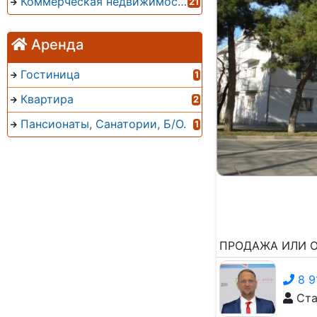
Коммерческая недвижимость
21
Аренда
Гостиница
1
Квартира
2
Пансионаты, Санатории, Б/О.
1
ПРОДАЖА ИЛИ О
8 9
Ста