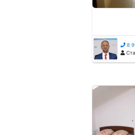
8 9
Ста