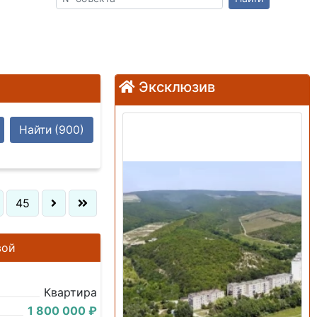
Эксклюзив
Продажа: Земельный
Найти
(900)
участок
45
вой
Квартира
1 800 000 ₽