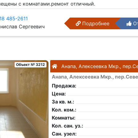
ещены с комнатами.ремонт отличный.
18 485-2611
Подробнее
От
нислав Сергеевич
Объект № 3212
Анапа, Алексеевка Мкр., пер.
Анапа, Алексеевка Мкр., пер.Сев
Продажа:
Цена:
За кв. м.:
Кол. ком.:
Комнаты:
Кол. сан. уз.:
Сан. узел: