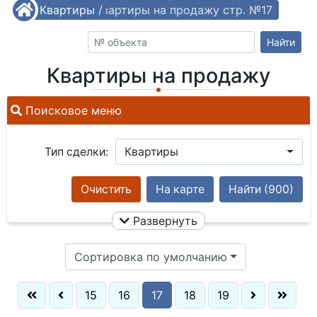
/
Квартиры
Квартиры на продажу стр. №17
/
Найти
Квартиры на продажу
Поисковое меню
Тип сделки:
Квартиры
Очистить
На карте
Найти
(900)
Развернуть
Сортировка по умолчанию
15
16
17
18
19