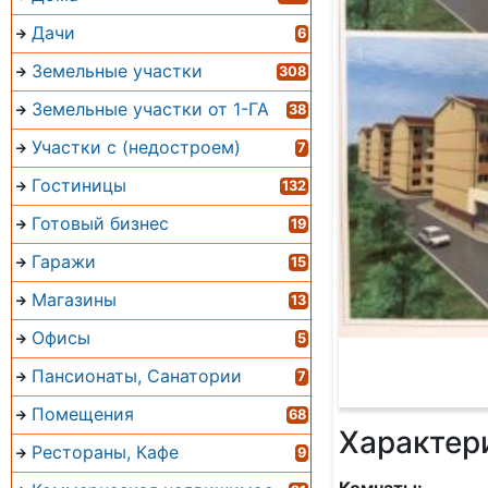
Дачи
6
Земельные участки
308
Земельные участки от 1-ГА
38
Участки с (недостроем)
7
Гостиницы
132
Готовый бизнес
19
Гаражи
15
Магазины
13
Офисы
5
Пансионаты, Санатории
7
Помещения
68
Характер
Рестораны, Кафе
9