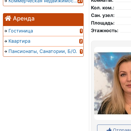
Комнаты:
Коммерческая недвижимость
21
Кол. ком.:
Сан. узел:
Аренда
Площадь:
Этажность:
Гостиница
1
Квартира
2
Пансионаты, Санатории, Б/О.
1
Отправи