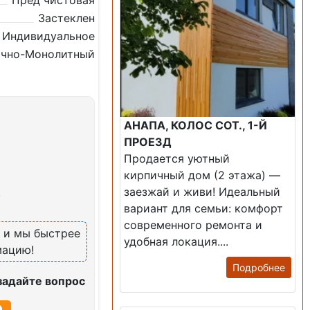
Пред чистовая
Застеклен
Индивидуальное
ично-Монолитный
АНАПА, КОЛОС СОТ., 1-Й
ПРОЕЗД
Продается уютный
кирпичный дом (2 этажа) —
заезжай и живи! ​Идеальный
)
вариант для семьи: комфорт
современного ремонта и
, и мы быстрее
удобная локация....
мацию!
Подробнее
задайте вопрос