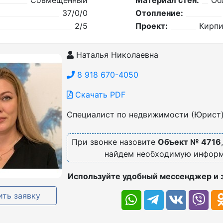
Совмещенный
Материал стен:
Об
37/0/0
Отопление:
2/5
Проект:
Кирп
Наталья Николаевна
8 918 670-4050
Скачать PDF
Специалист по недвижимости (Юрист
При звонке назовите
Объект № 4716
найдем необходимую инфор
Используйте удобный мессенджер и 
ть заявку