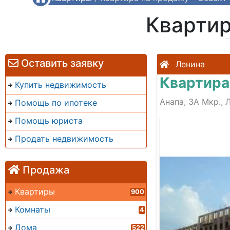
Квартир
Оставить заявку
Ленина
Квартира
Купить недвижимость
Анапа, 3А Мкр., 
Помощь по ипотеке
Помощь юриста
Продать недвижимость
Продажа
Квартиры
900
Комнаты
4
Дома
522