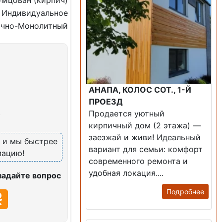
лицован (кирпич)
Индивидуальное
ично-Монолитный
АНАПА, КОЛОС СОТ., 1-Й
ПРОЕЗД
Продается уютный
)
кирпичный дом (2 этажа) —
заезжай и живи! ​Идеальный
, и мы быстрее
вариант для семьи: комфорт
мацию!
современного ремонта и
удобная локация....
задайте вопрос
Подробнее