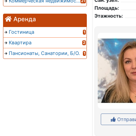
Сан. узел:
Коммерческая недвижимость
21
Площадь:
Этажность:
Аренда
Гостиница
1
Квартира
2
Пансионаты, Санатории, Б/О.
1
Отправи