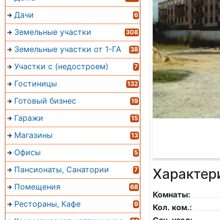
Дачи
6
Земельные участки
308
Земельные участки от 1-ГА
38
Участки с (недостроем)
7
Гостиницы
132
Готовый бизнес
19
Гаражи
15
Магазины
13
Офисы
5
Пансионаты, Санатории
Характер
7
Помещения
68
Комнаты:
Рестораны, Кафе
9
Кол. ком.: