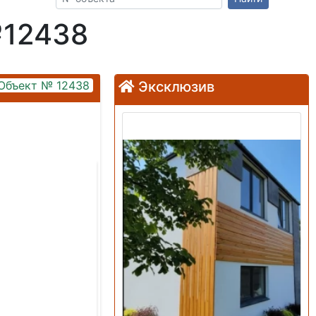
№12438
Объект № 12438
Эксклюзив
Продажа: Дом