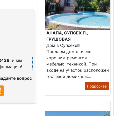
АНАПА, СУПСЕХ П.,
ГРУШОВАЯ
Дом в Супсехе!!!
Продаем дом с очень
хорошим ремонтом,
2438
, и мы
мебелью, техникой. При
нформацию!
входе на участок расположен
гостевой домик как...
задайте вопрос
Подробнее
Продажа: Дом