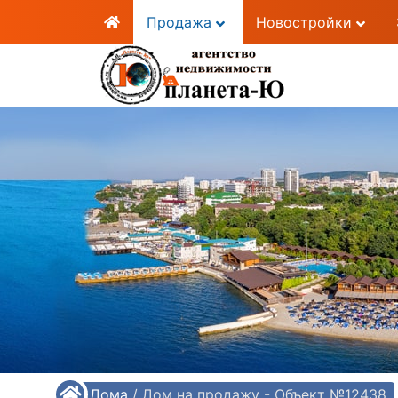
Продажа
Новостройки
/
Дома
/
Дом на продажу - Объект №12438