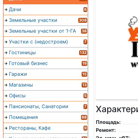
Дачи
6
Земельные участки
308
Земельные участки от 1-ГА
38
Участки с (недостроем)
7
Гостиницы
132
Готовый бизнес
19
Гаражи
15
Магазины
13
Офисы
5
Пансионаты, Санатории
Характер
7
Помещения
68
Площадь:
Рестораны, Кафе
9
Ремонт: