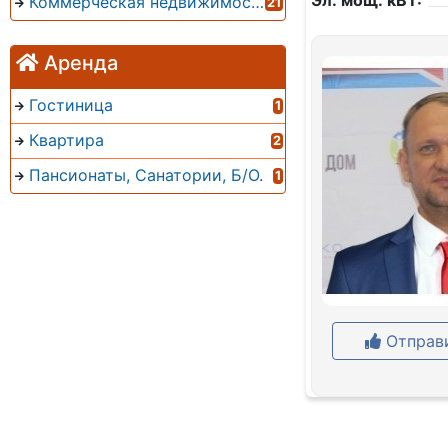
Эл. мощ. кВТ:
Коммерческая недвижимость
21
Аренда
Гостиница
1
Квартира
2
Пансионаты, Санатории, Б/О.
1
Отправи