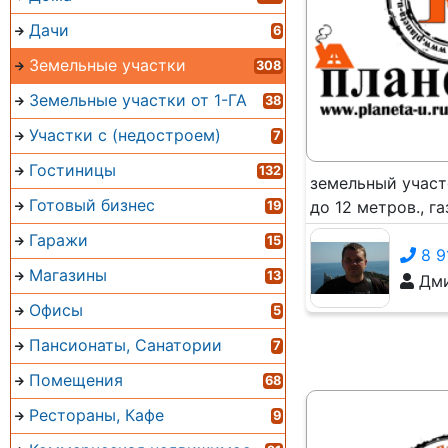
Дачи
6
Земельные участки
308
Земельные участки от 1-ГА
38
Участки с (недостроем)
7
Гостиницы
132
земельный участ
Готовый бизнес
до 12 метров., г
19
Гаражи
15
8 9
Магазины
13
Дми
Офисы
5
Пансионаты, Санатории
7
Помещения
68
Рестораны, Кафе
9