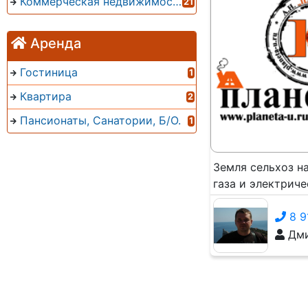
Коммерческая недвижимость
21
Аренда
Гостиница
1
Квартира
2
Пансионаты, Санатории, Б/О.
1
Земля сельхоз н
газа и электриче
8 9
Дми