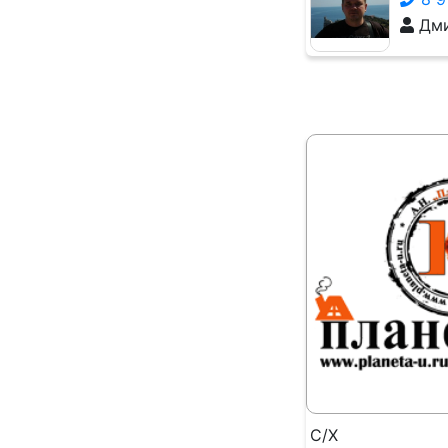
Дми
С/Х