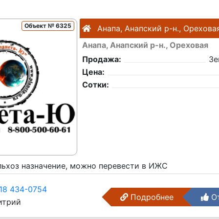
Объект № 6325
Анапа, Анапский р-н., Орехова
Анапа, Анапский р-н., Ореховая
Продажа:
Зе
Цена:
Сотки:
ельхоз назначение, можно перевести в ИЖС
18 434-0754
Подробнее
От
трий