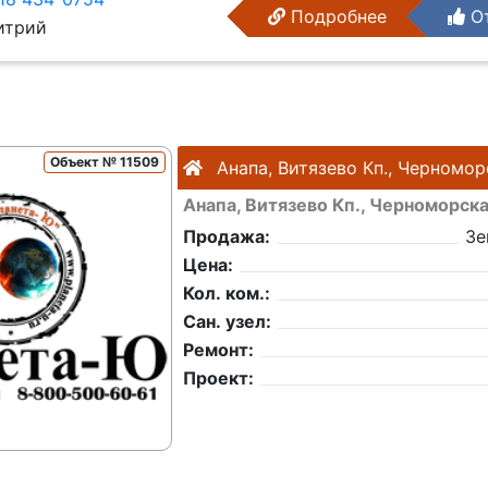
Подробнее
От
трий
Объект № 11509
Анапа, Витязево Кп., Черномор
Анапа, Витязево Кп., Черноморск
Продажа:
Зе
Цена:
Кол. ком.:
Сан. узел:
Ремонт:
Проект: