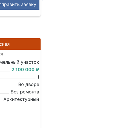
править заявку
ская
ая
мельный участок
2 100 000 ₽
1
Во дворе
Без ремонта
Архитектурный