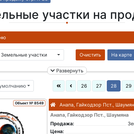
льные участки на пр
ню
Земельные участки
Очистить
На карте
Развернуть
 умолчанию
26
27
28
29
Объект № 8549
Анапа, Гайкодзор Пст., Шаумя
Анапа, Гайкодзор Пст., Шаумяна
Продажа:
Зе
Цена: