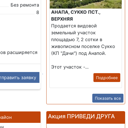
Без ремонта
АНАПА, СУККО ПСТ.,
8
ВЕРХНЯЯ
Продается видовой
земельный участок
площадью 7, 2 сотки в
живописном поселке Сукко
ров расширяется
(КП "Дачи") под Анапой.
Этот участок -...
править заявку
Подробнее
Показать все
Акция ПРИВЕДИ ДРУГА
район
он