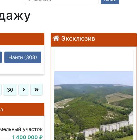
одажу
Эксклюзив
Продажа: Земельный
Найти
(308)
участок
30
на
мельный участок
1 400 000 ₽