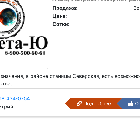
Продажа:
Зе
Цена:
Сотки:
азначения, в районе станицы Северская, есть возможн
ства.
18 434-0754
Подробнее
От
трий