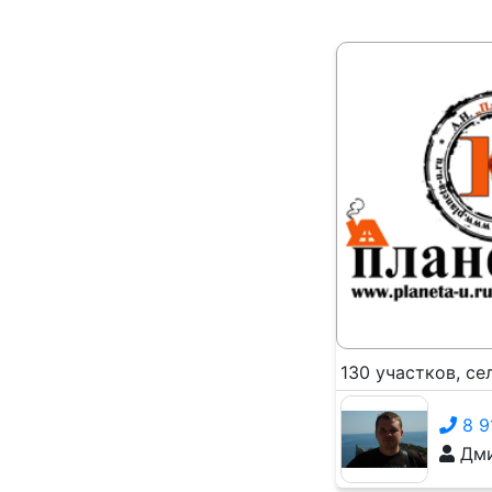
130 участков, с
8 9
Дми