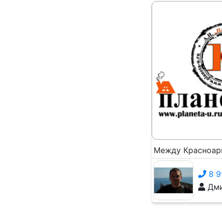
Между Красноарм
8 9
Дми