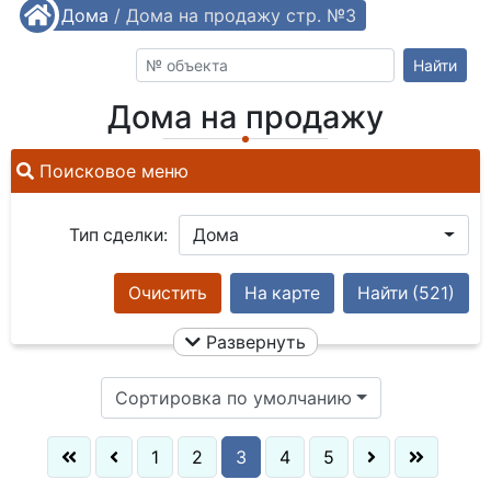
/
Дома
/
Дома на продажу стр. №3
Найти
Дома на продажу
Поисковое меню
Тип сделки:
Дома
Очистить
На карте
Найти
(521)
Развернуть
Сортировка по умолчанию
1
2
3
4
5