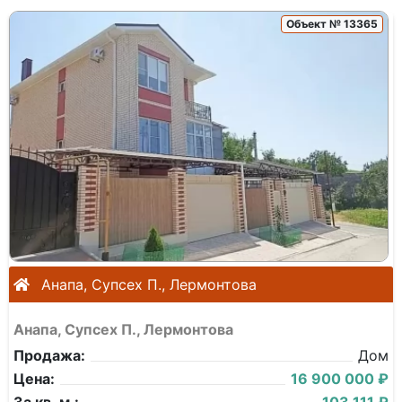
Объект № 13365
Анапа, Супсех П., Лермонтова
Анапа, Супсех П., Лермонтова
Продажа:
Дом
Цена:
16 900 000 ₽