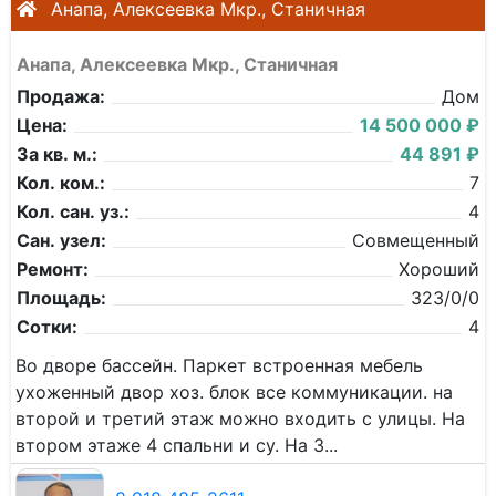
Анапа, Алексеевка Мкр., Станичная
Анапа, Алексеевка Мкр., Станичная
Продажа:
Дом
Цена:
14 500 000 ₽
За кв. м.:
44 891 ₽
Кол. ком.:
7
Кол. сан. уз.:
4
Сан. узел:
Совмещенный
Ремонт:
Хороший
Площадь:
323/0/0
Сотки:
4
Во дворе бассейн. Паркет встроенная мебель
ухоженный двор хоз. блок все коммуникации. на
второй и третий этаж можно входить с улицы. На
втором этаже 4 спальни и су. На 3...