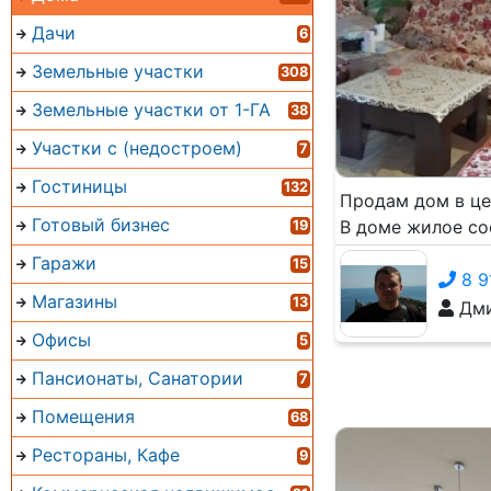
Дачи
6
Земельные участки
308
Земельные участки от 1-ГА
38
Участки с (недостроем)
7
Гостиницы
132
Продам дом в це
Готовый бизнес
В доме жилое со
19
Гаражи
15
8 9
Магазины
13
Дми
Офисы
5
Пансионаты, Санатории
7
Помещения
68
Рестораны, Кафе
9