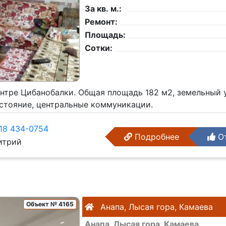
За кв. м.:
Ремонт:
Площадь:
Сотки:
нтре Цибанобалки. Общая площадь 182 м2, земельный у
стояние, центральные коммуникации.
18 434-0754
Подробнее
От
трий
Объект № 4165
Анапа, Лысая гора, Камаева
Анапа, Лысая гора, Камаева