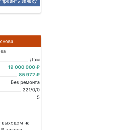
править заявку
аснова
ова
Дом
19 000 000 ₽
85 972 ₽
Без ремонта
221/0/0
5
с выходом на
. В цоколе