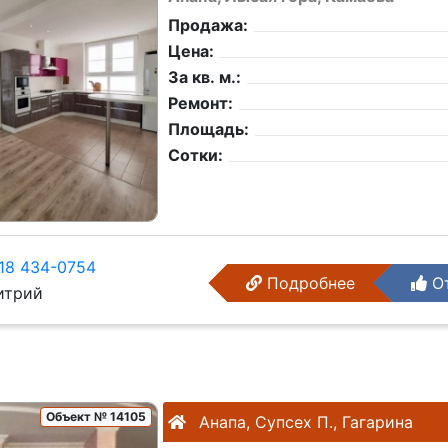
Продажа:
Цена:
За кв. м.:
Ремонт:
Площадь:
Сотки:
18 434-0754
Подробнее
От
трий
Объект № 14105
Анапа, Супсех П., Гагарина