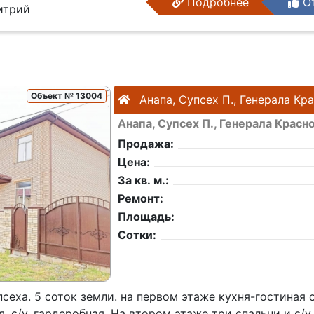
Подробнее
От
трий
Объект № 13004
Анапа, Супсех П., Генерала Кр
Анапа, Супсех П., Генерала Красн
Продажа:
Цена:
За кв. м.:
Ремонт:
Площадь:
Сотки:
сеха. 5 соток земли. на первом этаже кухня-гостиная 
я, с/у, гардеробная. На втором этаже три спальни и с/у