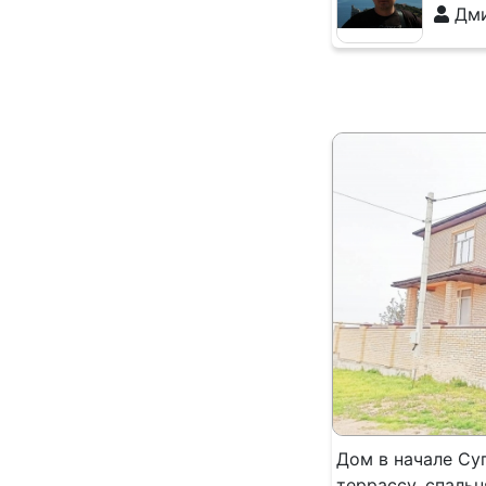
Дми
Дом в начале Суп
террассу, спальн