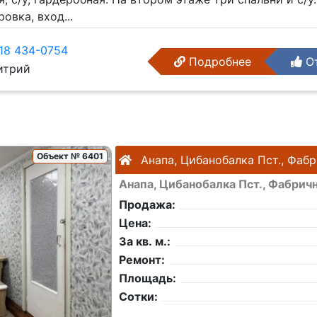
овка, вход...
18 434-0754
Подробнее
От
трий
Объект № 6401
Анапа, Цибанобалка Пст., Фаб
Анапа, Цибанобалка Пст., Фабрич
Продажа:
Цена:
За кв. м.:
Ремонт:
Площадь:
Сотки: