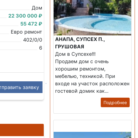
Дом
22 300 000 ₽
55 472 ₽
Евро ремонт
АНАПА, СУПСЕХ П.,
402/0/0
ГРУШОВАЯ
6
Дом в Супсехе!!!
Продаем дом с очень
хорошим ремонтом,
мебелью, техникой. При
входе на участок расположен
править заявку
гостевой домик как...
Подробнее
Продажа: Дом