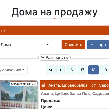
Дома на продажу
ню
Дома
Очистить
На карте
Развернуть
 умолчанию
16
17
18
19
Объект № 14120
Анапа, Цибанобалка Пст., Садо
Анапа, Цибанобалка Пст., Садовая
Продажа:
Цена: