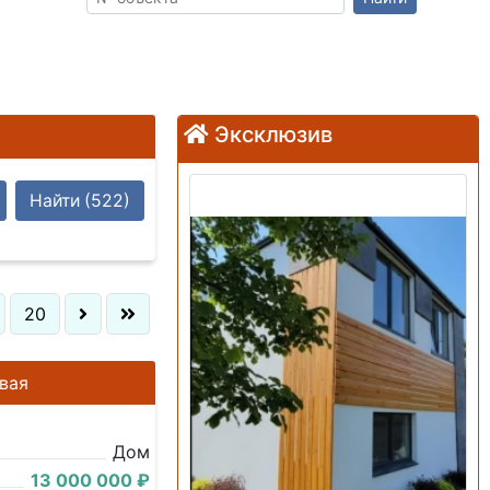
Эксклюзив
Продажа: Дом
Найти
(522)
20
вая
Дом
13 000 000 ₽