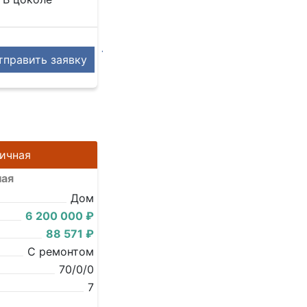
править заявку
ричная
ная
Дом
6 200 000 ₽
88 571 ₽
С ремонтом
70/0/0
7