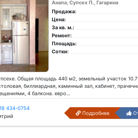
Анапа, Супсех П., Гагарина
Продажа:
Цена:
За кв. м.:
Ремонт:
Площадь:
Сотки:
псехе. Общая площадь 440 м2, земельный участок 10.7
 столовая, биллиардная, каминный зал, кабинет, прачечн
щениями, 4 балкона. евро...
18 434-0754
Подробнее
От
трий