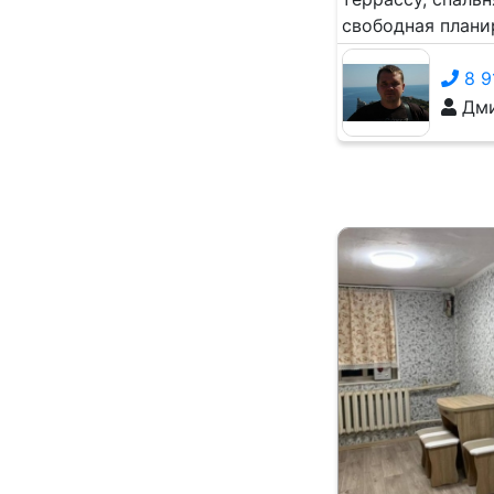
свободная планир
8 9
Дми