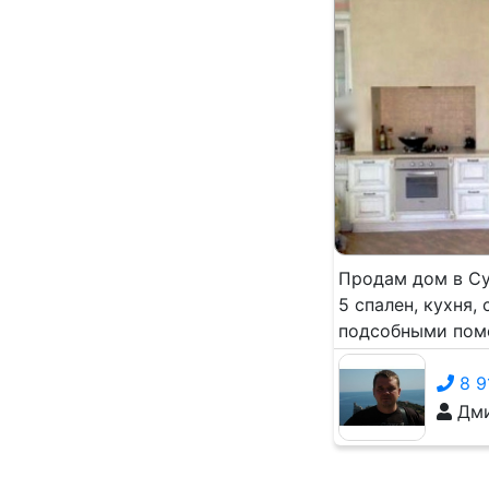
Продам дом в Су
5 спален, кухня,
подсобными поме
8 9
Дми