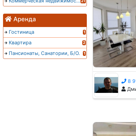
Коммерческая недвижимость
21
Аренда
Гостиница
1
Квартира
2
Пансионаты, Санатории, Б/О.
1
8 9
Дми