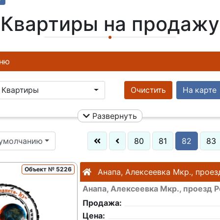
Квартиры на продажу
ню
Квартиры
Очистить
На карте
Развернуть
 умолчанию
80
81
82
83
Объект № 5226
Анапа, Алексеевка Мкр., прое
Анапа, Алексеевка Мкр., проезд 
Продажа:
Цена: