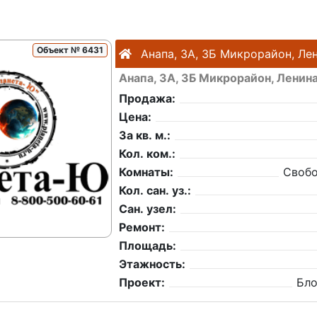
Объект № 6431
Анапа, 3А, 3Б Микрорайон, Ле
Анапа, 3А, 3Б Микрорайон, Ленин
Продажа:
Цена:
За кв. м.:
Кол. ком.:
Комнаты:
Свобо
Кол. сан. уз.:
Сан. узел:
Ремонт:
Площадь:
Этажность:
Проект:
Бл