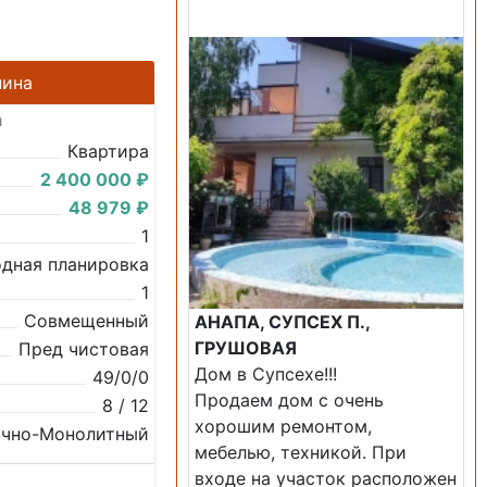
Продажа: Дом
нина
а
Квартира
2 400 000 ₽
48 979 ₽
1
дная планировка
1
Совмещенный
АНАПА, СУПСЕХ П.,
ГРУШОВАЯ
Пред чистовая
Дом в Супсехе!!!
49/0/0
Продаем дом с очень
8 / 12
хорошим ремонтом,
очно-Монолитный
мебелью, техникой. При
входе на участок расположен