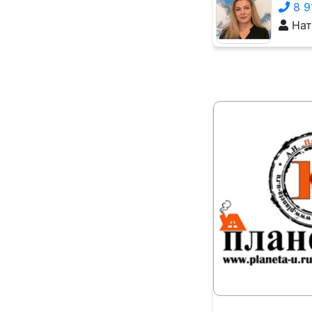
8 9
Нат