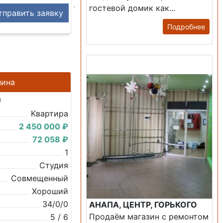
гостевой домик как...
править заявку
Подробнее
Продажа: Помещение
нина
а
Квартира
2 450 000 ₽
72 058 ₽
1
Студия
Совмещенный
Хороший
34/0/0
АНАПА, ЦЕНТР, ГОРЬКОГО
Продаём магазин с ремонтом
5 / 6