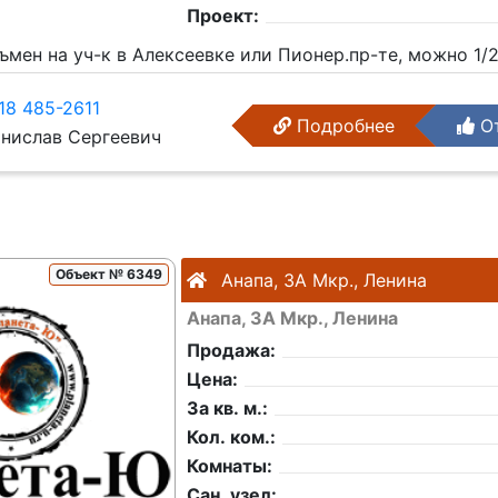
Проект:
ъмен на уч-к в Алексеевке или Пионер.пр-те, можно 1/
18 485-2611
Подробнее
От
нислав Сергеевич
Объект № 6349
Анапа, 3А Мкр., Ленина
Анапа, 3А Мкр., Ленина
Продажа:
Цена:
За кв. м.:
Кол. ком.:
Комнаты:
Сан. узел: