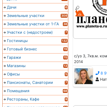
Дачи
6
Земельные участки
308
Земельные участки от 1-ГА
38
Участки с (недостроем)
7
Гостиницы
132
Готовый бизнес
19
с/уз 3, 7кв.м. ко
Гаражи
15
2014
Магазины
13
8 9
Офисы
5
Нат
Пансионаты, Санатории
7
Помещения
68
Рестораны, Кафе
9