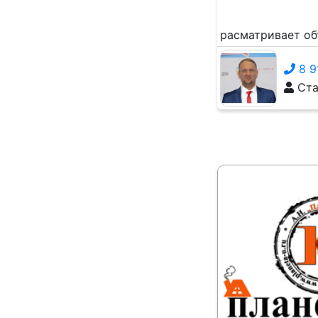
расматривает об
8 9
Ста