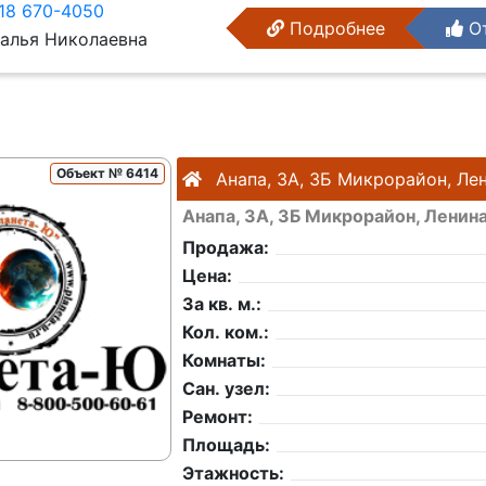
18 670-4050
Подробнее
От
алья Николаевна
Объект № 6414
Анапа, 3А, 3Б Микрорайон, Ле
Анапа, 3А, 3Б Микрорайон, Ленин
Продажа:
Цена:
За кв. м.:
Кол. ком.:
Комнаты:
Сан. узел:
Ремонт:
Площадь:
Этажность: