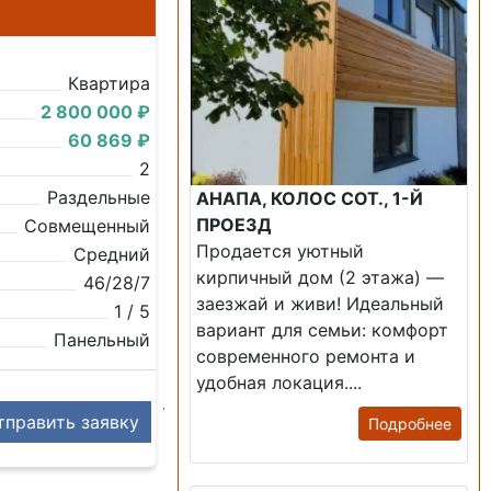
Квартира
2 800 000 ₽
60 869 ₽
2
Раздельные
АНАПА, КОЛОС СОТ., 1-Й
ПРОЕЗД
Совмещенный
Продается уютный
Средний
кирпичный дом (2 этажа) —
46/28/7
заезжай и живи! ​Идеальный
1 / 5
вариант для семьи: комфорт
Панельный
современного ремонта и
удобная локация....
править заявку
Подробнее