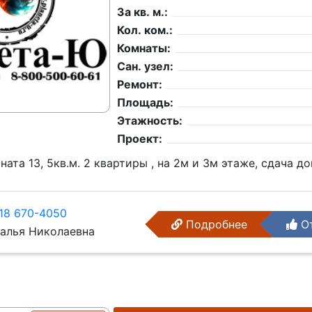
За кв. м.:
Кол. ком.:
Комнаты:
Сан. узел:
Ремонт:
Площадь:
Этажность:
Проект:
мната 13, 5кв.м. 2 квартиры , на 2м и 3м этаже, сдача д
18 670-4050
Подробнее
От
алья Николаевна