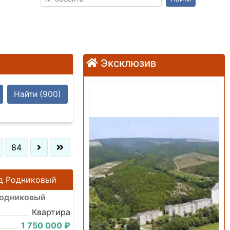
Эксклюзив
Продажа: Земельный
Найти
(900)
участок
84
зд Родниковый
Родниковый
Квартира
1 750 000 ₽