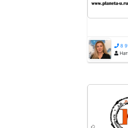
8 9
Нат