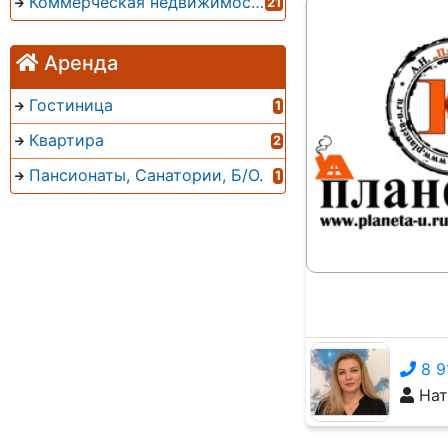
Коммерческая недвижимость
21
Аренда
Гостиница
1
Квартира
2
Пансионаты, Санатории, Б/О.
1
8 9
Нат