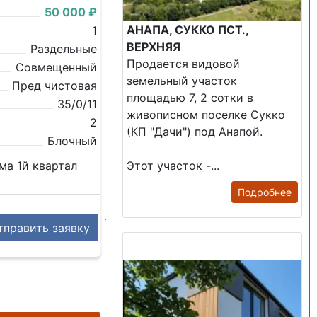
50 000 ₽
АНАПА, СУККО ПСТ.,
1
ВЕРХНЯЯ
Раздельные
Продается видовой
Совмещенный
земельный участок
Пред чистовая
площадью 7, 2 сотки в
35/0/11
живописном поселке Сукко
2
(КП "Дачи") под Анапой.
Блочный
ома 1й квартал
Этот участок -...
Подробнее
править заявку
Продажа: Дом