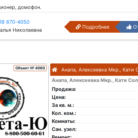
ционер, домофон.
18 670-4050
Подробнее
От
алья Николаевна
Объект № 4060
Анапа, Алексеевка Мкр., Кати
Анапа, Алексеевка Мкр., Кати Со
Продажа:
Цена:
За кв. м.:
Кол. ком.:
Комнаты:
Сан. узел:
Ремонт: