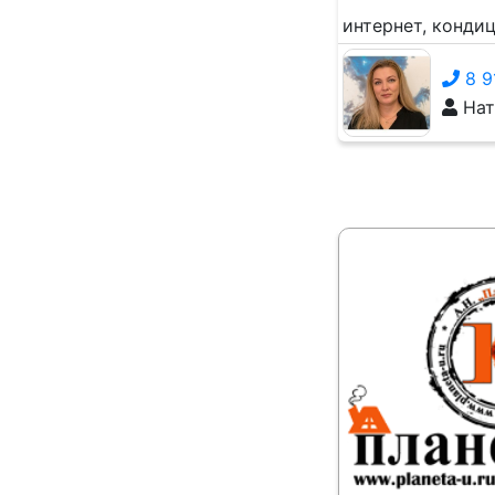
интернет, конди
8 9
Нат