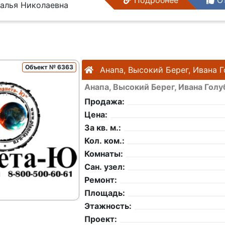
алья Николаевна
Объект № 6363
Анапа, Высокий Берег, Ивана 
Анапа, Высокий Берег, Ивана Голу
Продажа:
Цена:
За кв. м.:
Кол. ком.:
Комнаты:
Сан. узел:
Ремонт:
Площадь:
Этажность:
Проект: