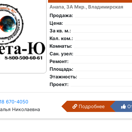
Анапа, 3А Мкр., Владимирская
Продажа:
Цена:
За кв. м.:
Кол. ком.:
Комнаты:
Сан. узел:
Ремонт:
Площадь:
Этажность:
Проект:
18 670-4050
Подробнее
От
алья Николаевна