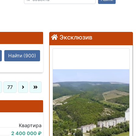
Эксклюзив
Продажа: Земельный
Найти
(900)
участок
77
Квартира
2 400 000 ₽