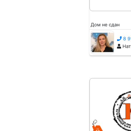
Дом не сдан
8 9
Нат