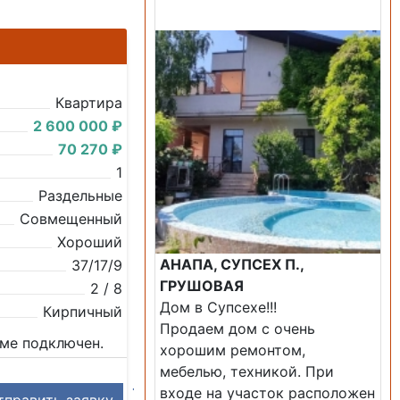
Продажа: Дом
Квартира
2 600 000 ₽
70 270 ₽
1
Раздельные
Совмещенный
Хороший
АНАПА, СУПСЕХ П.,
37/17/9
ГРУШОВАЯ
2 / 8
Дом в Супсехе!!!
Кирпичный
Продаем дом с очень
оме подключен.
хорошим ремонтом,
мебелью, техникой. При
входе на участок расположен
править заявку