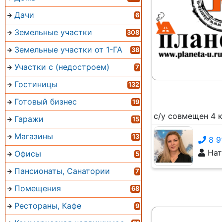
Дачи
6
Земельные участки
308
Земельные участки от 1-ГА
38
Участки с (недостроем)
7
Гостиницы
132
Готовый бизнес
19
с/у совмещен 4 к
Гаражи
15
Магазины
13
8 9
Нат
Офисы
5
Пансионаты, Санатории
7
Помещения
68
Рестораны, Кафе
9