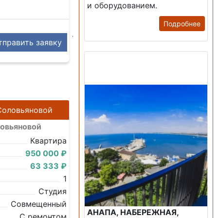
и оборудованием.
Подробнее
править заявку
Продажа: Пансионаты,
Санатории, Б/О.
 Соловьяновой
ловьяновой
Квартира
950 000 ₽
63 333 ₽
1
Студия
Совмещенный
АНАПА, НАБЕРЕЖНАЯ,
С ремонтом