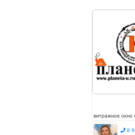
витражное окно с
8 9