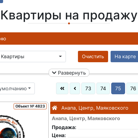
Квартиры на продажу
ню
Квартиры
Очистить
На карте
Развернуть
 умолчанию
73
74
75
76
Объект № 4823
Анапа, Центр, Маяковского
Анапа, Центр, Маяковского
Продажа:
Цена: