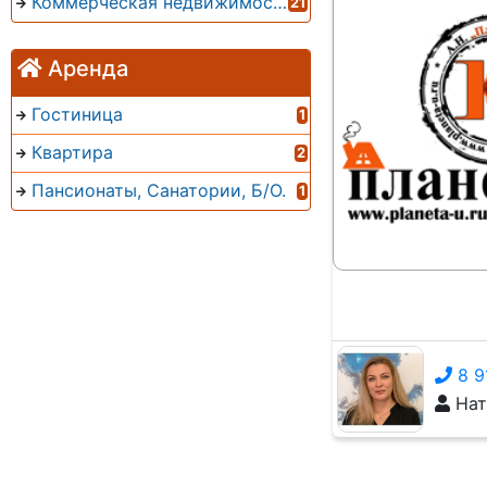
Коммерческая недвижимость
21
Аренда
Гостиница
1
Квартира
2
Пансионаты, Санатории, Б/О.
1
8 9
Нат