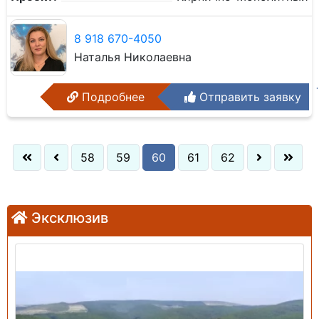
8 918 670-4050
Наталья Николаевна
Подробнее
Отправить заявку
58
59
60
61
62
Эксклюзив
Продажа: Земельный участок