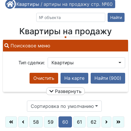
/
Квартиры
Квартиры на продажу стр. №60
/
Найти
Квартиры на продажу
Поисковое меню
Тип сделки:
Квартиры
Очистить
На карте
Найти
(900)
Развернуть
Сортировка по умолчанию
58
59
60
61
62