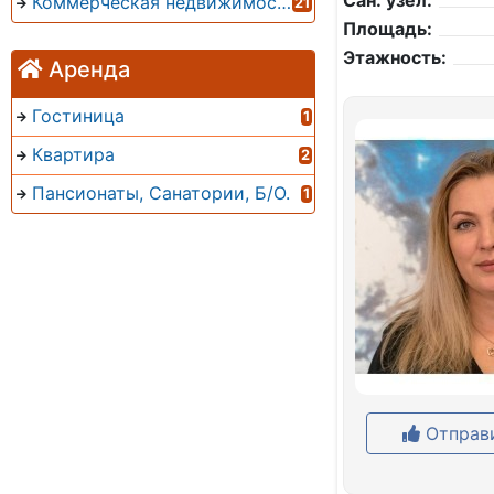
Сан. узел:
Коммерческая недвижимость
21
Площадь:
Этажность:
Аренда
Гостиница
1
Квартира
2
Пансионаты, Санатории, Б/О.
1
Отправи