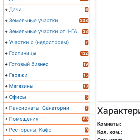
Дачи
6
Земельные участки
308
Земельные участки от 1-ГА
38
Участки с (недостроем)
7
Гостиницы
132
Готовый бизнес
19
Гаражи
15
Магазины
13
Офисы
5
Пансионаты, Санатории
Характер
7
Помещения
68
Комнаты:
Рестораны, Кафе
9
Кол. ком.: