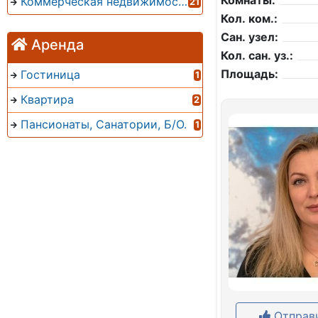
Комнаты:
Коммерческая недвижимость
21
Кол. ком.:
Сан. узел:
Аренда
Кол. сан. уз.:
Площадь:
Гостиница
1
Квартира
2
Пансионаты, Санатории, Б/О.
1
Отправи