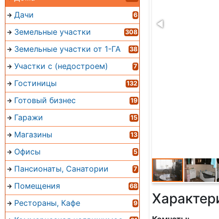
Дачи
6
Земельные участки
308
Земельные участки от 1-ГА
38
Участки с (недостроем)
7
Гостиницы
132
Готовый бизнес
19
Гаражи
15
Магазины
13
Офисы
5
Пансионаты, Санатории
7
Помещения
68
Характер
Рестораны, Кафе
9