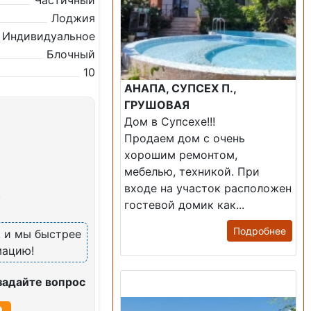
Частичный
Лоджия
Индивидуальное
Блочный
10
АНАПА, СУПСЕХ П.,
ГРУШОВАЯ
Дом в Супсехе!!!
Продаем дом с очень
хорошим ремонтом,
мебелью, техникой. При
входе на участок расположен
)
гостевой домик как...
Подробнее
, и мы быстрее
мацию!
Продажа: Дом
задайте вопрос