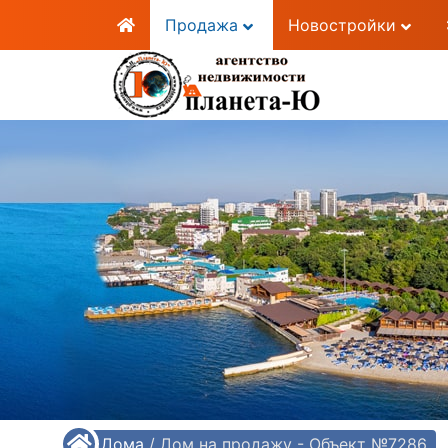
Продажа
Новостройки
/
Дома
/
Дом на продажу - Объект №7286