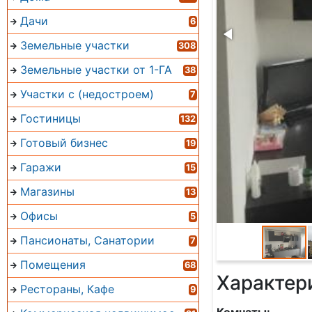
Дачи
6
Земельные участки
308
Земельные участки от 1-ГА
38
Участки с (недостроем)
7
Гостиницы
132
Готовый бизнес
19
Гаражи
15
Магазины
13
Офисы
5
Пансионаты, Санатории
7
Помещения
68
Характер
Рестораны, Кафе
9