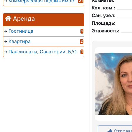
Комнаты:
Коммерческая недвижимость
21
Кол. ком.:
Сан. узел:
Аренда
Площадь:
Этажность:
Гостиница
1
Квартира
2
Пансионаты, Санатории, Б/О.
1
Отправи