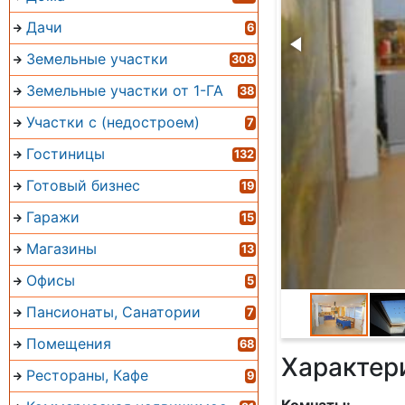
Дачи
6
Земельные участки
308
Земельные участки от 1-ГА
38
Участки с (недостроем)
7
Гостиницы
132
Готовый бизнес
19
Гаражи
15
Магазины
13
Офисы
5
Пансионаты, Санатории
7
Помещения
68
Характер
Рестораны, Кафе
9