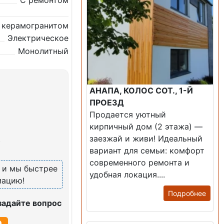
С ремонтом
 керамогранитом
Электрическое
Монолитный
АНАПА, КОЛОС СОТ., 1-Й
ПРОЕЗД
Продается уютный
кирпичный дом (2 этажа) —
заезжай и живи! ​Идеальный
)
вариант для семьи: комфорт
современного ремонта и
, и мы быстрее
удобная локация....
мацию!
Подробнее
задайте вопрос