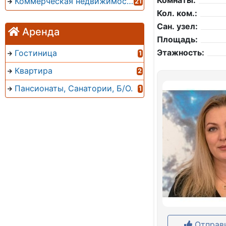
Комнаты:
Коммерческая недвижимость
21
Кол. ком.:
Сан. узел:
Аренда
Площадь:
Этажность:
Гостиница
1
Квартира
2
Пансионаты, Санатории, Б/О.
1
Отправи