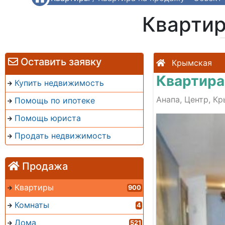
Квартир
Оставить заявку
Крымская
Квартира
Купить недвижимость
Анапа, Центр, К
Помощь по ипотеке
Помощь юриста
Продать недвижимость
Продажа
Квартиры
900
Комнаты
4
Дома
521