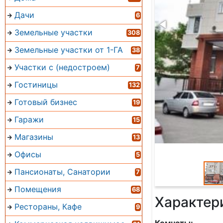
Дачи
6
Земельные участки
308
Земельные участки от 1-ГА
38
Участки с (недостроем)
7
Гостиницы
132
Готовый бизнес
19
Гаражи
15
Магазины
13
Офисы
5
Пансионаты, Санатории
7
Помещения
68
Характер
Рестораны, Кафе
9