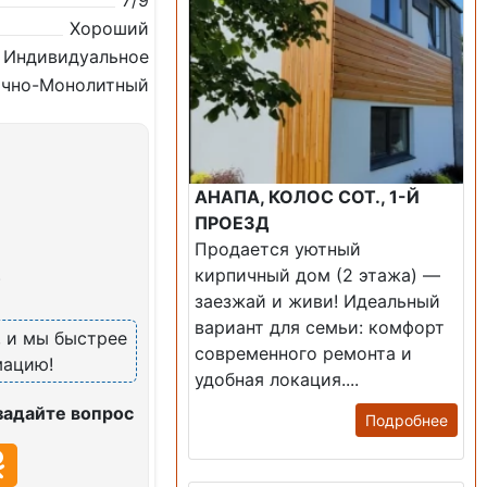
7/9
Хороший
Индивидуальное
очно-Монолитный
АНАПА, КОЛОС СОТ., 1-Й
ПРОЕЗД
Продается уютный
кирпичный дом (2 этажа) —
)
заезжай и живи! ​Идеальный
вариант для семьи: комфорт
, и мы быстрее
современного ремонта и
мацию!
удобная локация....
задайте вопрос
Подробнее