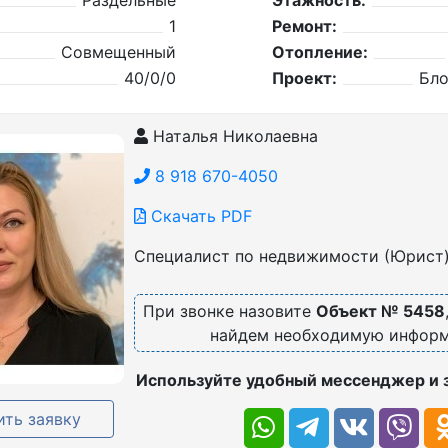
Раздельные
Этажность:
1
Ремонт:
Совмещенный
Отопление:
40/0/0
Проект:
Бл
Наталья Николаевна
8 918 670-4050
Скачать PDF
Специалист по недвижимости (Юрист
При звонке назовите
Объект № 5458
найдем необходимую инфор
Используйте удобный мессенджер и 
ть заявку