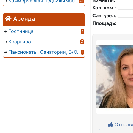
Комнаты:
Коммерческая недвижимость
21
Кол. ком.:
Сан. узел:
Аренда
Площадь:
Гостиница
1
Квартира
2
Пансионаты, Санатории, Б/О.
1
Отправи