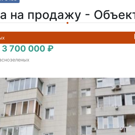
а на продажу - Объе
ых
 3 700 000 ₽
раснозеленых