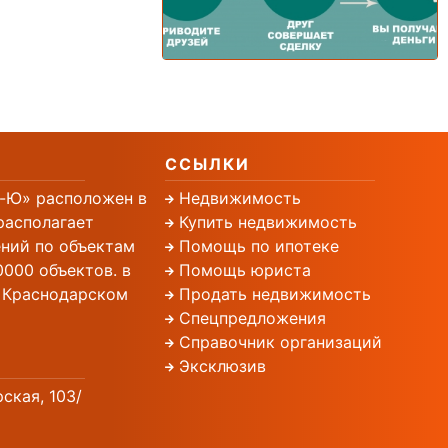
ССЫЛКИ
-Ю» расположен в
Недвижимость
располагает
Купить недвижимость
ний по объектам
Помощь по ипотеке
000 объектов. в
Помощь юриста
, Краснодарском
Продать недвижимость
Спецпредложения
Справочник организаций
Эксклюзив
рская, 103/