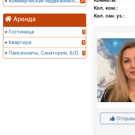
Комнаты:
Коммерческая недвижимость
21
Кол. ком.:
Кол. сан. уз.:
Аренда
Гостиница
1
Квартира
2
Пансионаты, Санатории, Б/О.
1
Отправи