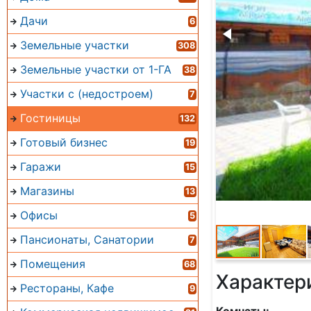
Дачи
6
Земельные участки
308
Земельные участки от 1-ГА
38
Участки с (недостроем)
7
Гостиницы
132
Готовый бизнес
19
Гаражи
15
Магазины
13
Офисы
5
Пансионаты, Санатории
7
Помещения
68
Характер
Рестораны, Кафе
9