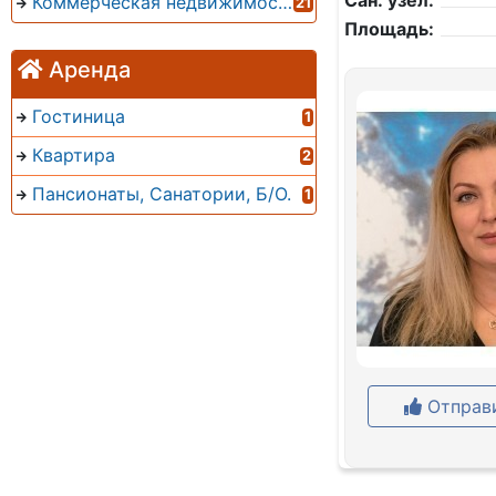
Сан. узел:
Коммерческая недвижимость
21
Площадь:
Аренда
Гостиница
1
Квартира
2
Пансионаты, Санатории, Б/О.
1
Отправи