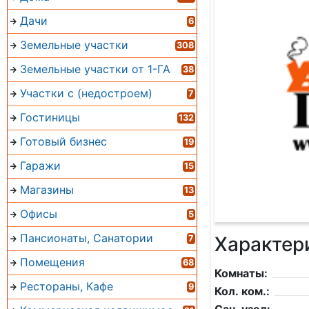
Дачи
6
Земельные участки
308
Земельные участки от 1-ГА
38
Участки с (недостроем)
7
Гостиницы
132
Готовый бизнес
19
Гаражи
15
Магазины
13
Офисы
5
Пансионаты, Санатории
Характер
7
Помещения
68
Комнаты:
Рестораны, Кафе
9
Кол. ком.: