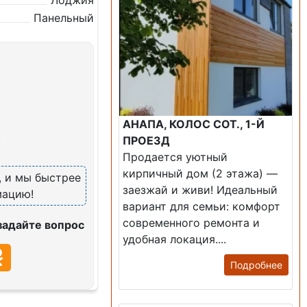
Лоджия
Панельный
АНАПА, КОЛОС СОТ., 1-Й
)
ПРОЕЗД
Продается уютный
кирпичный дом (2 этажа) —
, и мы быстрее
заезжай и живи! ​Идеальный
мацию!
вариант для семьи: комфорт
современного ремонта и
задайте вопрос
удобная локация....
Подробнее