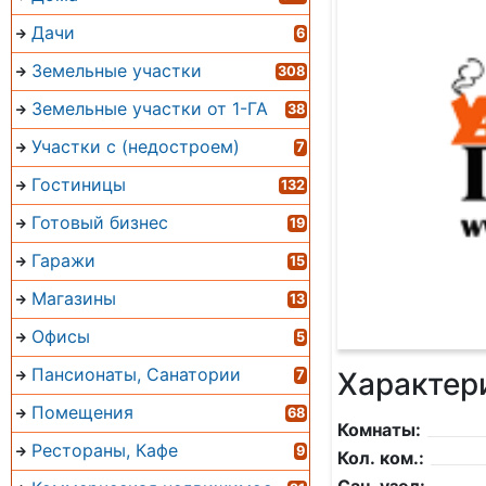
Дачи
6
Земельные участки
308
Земельные участки от 1-ГА
38
Участки с (недостроем)
7
Гостиницы
132
Готовый бизнес
19
Гаражи
15
Магазины
13
Офисы
5
Пансионаты, Санатории
Характер
7
Помещения
68
Комнаты:
Рестораны, Кафе
9
Кол. ком.: