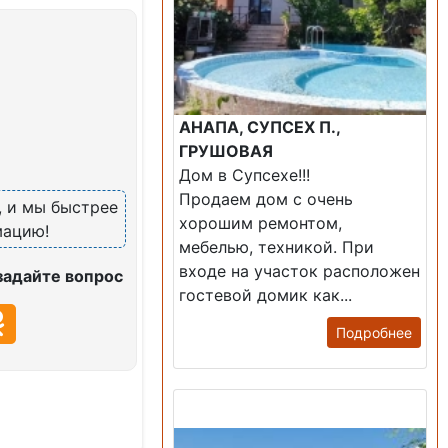
АНАПА, СУПСЕХ П.,
ГРУШОВАЯ
Дом в Супсехе!!!
Продаем дом с очень
, и мы быстрее
хорошим ремонтом,
мацию!
мебелью, техникой. При
входе на участок расположен
задайте вопрос
гостевой домик как...
Подробнее
Продажа: Дом