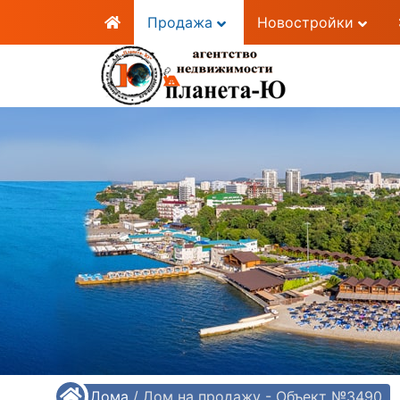
Продажа
Новостройки
/
Дома
/
Дом на продажу - Объект №3490