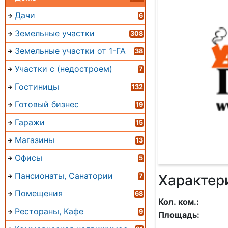
Дачи
6
Земельные участки
308
Земельные участки от 1-ГА
38
Участки с (недостроем)
7
Гостиницы
132
Готовый бизнес
19
Гаражи
15
Магазины
13
Офисы
5
Пансионаты, Санатории
Характер
7
Помещения
68
Кол. ком.:
Рестораны, Кафе
9
Площадь: