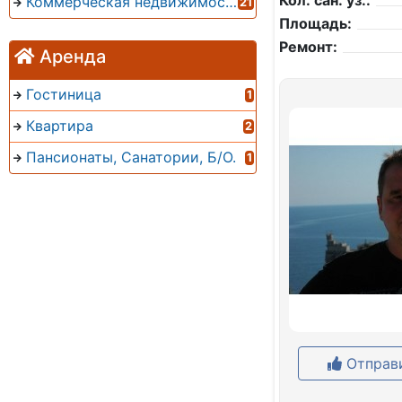
Кол. сан. уз.:
Коммерческая недвижимость
21
Площадь:
Ремонт:
Аренда
Гостиница
1
Квартира
2
Пансионаты, Санатории, Б/О.
1
Отправи