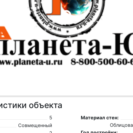
истики объекта
5
Материал стен:
Облицова
Совмещенный
Год постройки: