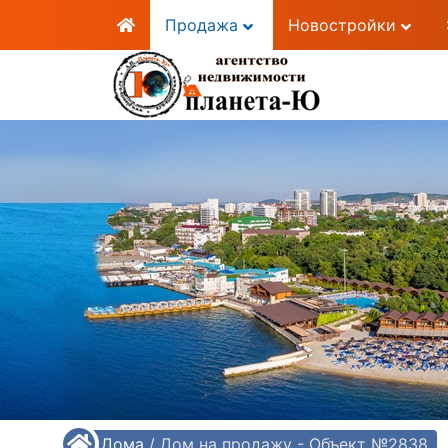
Продажа
Новостройки
/
Дома
/
Дом на продажу - Объект №2838