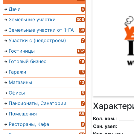
Дачи
6
Земельные участки
308
Земельные участки от 1-ГА
38
Участки с (недостроем)
7
Гостиницы
132
Готовый бизнес
19
Гаражи
15
Магазины
13
Офисы
5
Пансионаты, Санатории
Характер
7
Помещения
68
Кол. ком.:
Рестораны, Кафе
9
Сан. узел: