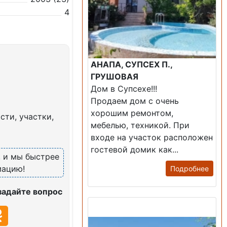
4
АНАПА, СУПСЕХ П.,
ГРУШОВАЯ
Дом в Супсехе!!!
Продаем дом с очень
хорошим ремонтом,
ти, участки,
мебелью, техникой. При
входе на участок расположен
гостевой домик как...
, и мы быстрее
мацию!
Подробнее
задайте вопрос
Продажа: Дом