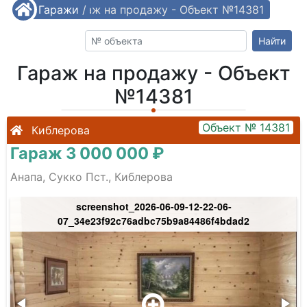
/
Гаражи
Гараж на продажу - Объект №14381
/
Найти
Гараж на продажу - Объект
№14381
Объект № 14381
Киблерова
Гараж 3 000 000 ₽
Анапа, Сукко Пст., Киблерова
screenshot_2026-06-09-12-22-06-
07_34e23f92c76adbc75b9a84486f4bdad2