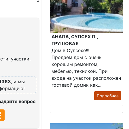
5
АНАПА, СУПСЕХ П.,
ГРУШОВАЯ
Дом в Супсехе!!!
Продаем дом с очень
ти, участки,
хорошим ремонтом,
мебелью, техникой. При
входе на участок расположен
4363
, и мы
гостевой домик как...
нформацию!
Подробнее
задайте вопрос
Продажа: Дом