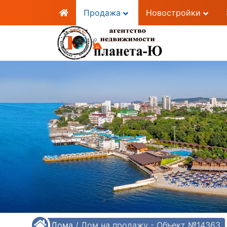
Продажа
Новостройки
/
Дома
/
Дом на продажу - Объект №14363