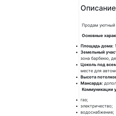
Описание
Продам уютный 
Основные харак
Площадь дома:
1
Земельный учас
зона барбекю, д
Цоколь под все
месте для автом
Высота потолко
Мансарда:
допол
Коммуникации 
газ;
электричество;
водоснабжение;