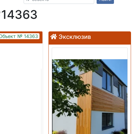
№14363
Объект № 14363
Эксклюзив
Продажа: Дом