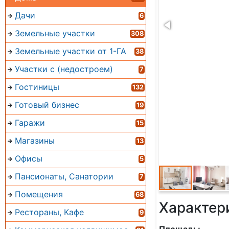
Дачи
6
Земельные участки
308
Земельные участки от 1-ГА
38
Участки с (недостроем)
7
Гостиницы
132
Готовый бизнес
19
Гаражи
15
Магазины
13
Офисы
5
Пансионаты, Санатории
7
Помещения
68
Характер
Рестораны, Кафе
9