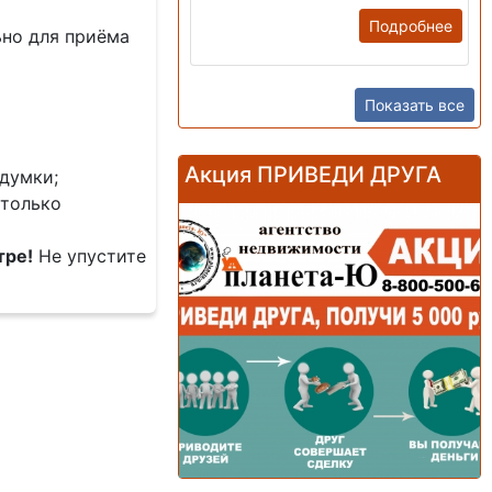
Подробнее
но для приёма
Показать все
Акция ПРИВЕДИ ДРУГА
думки;
 только
тре!
Не упустите