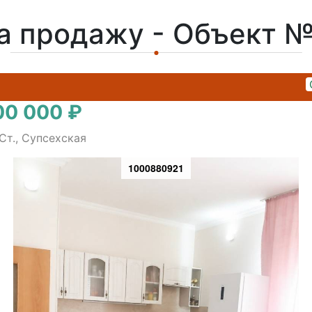
а продажу - Объект 
00 000 ₽
Ст., Супсехская
1000880921