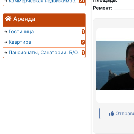
Площадь:
Коммерческая недвижимость
21
Ремонт:
Аренда
Гостиница
1
Квартира
2
Пансионаты, Санатории, Б/О.
1
Отправи