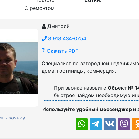
160/0/0
Сотки:
С ремонтом
Дмитрий
8 918 434-0754
Скачать PDF
Специалист по загородной недвижимос
дома, гостиницы, коммерция.
При звонке назовите
Объект № 1
быстрее найдем необходимую и
Используйте удобный мессенджер и 
ть заявку