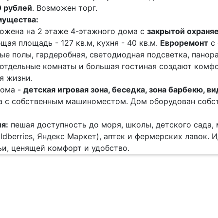
0 рублей
. Возможен торг.
мущества:
ожена на 2 этаже 4-этажного дома с
закрытой охраня
бщая площадь - 127 кв.м, кухня - 40 кв.м.
Евроремонт
с 
ые полы, гардеробная, светодиодная подсветка, панор
 отдельные комнаты и большая гостиная создают комф
я жизни.
дома -
детская игровая зона, беседка, зона барбекю, 
а с собственным машиноместом. Дом оборудован собс
я:
пешая доступность до моря, школы, детского сада, 
ildberries, Яндекс Маркет), аптек и фермерских лавок.
ьи, ценящей комфорт и удобство.