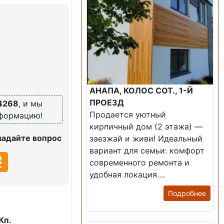
)
АНАПА, КОЛОС СОТ., 1-Й
ПРОЕЗД
4268
, и мы
Продается уютный
нформацию!
кирпичный дом (2 этажа) —
задайте вопрос
заезжай и живи! ​Идеальный
вариант для семьи: комфорт
современного ремонта и
удобная локация....
Подробнее
Кп.