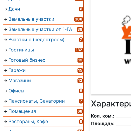
Дачи
6
Земельные участки
308
Земельные участки от 1-ГА
38
Участки с (недостроем)
7
Гостиницы
132
Готовый бизнес
19
Гаражи
15
Магазины
13
Офисы
5
Пансионаты, Санатории
Характер
7
Помещения
68
Кол. ком.:
Рестораны, Кафе
9
Площадь: