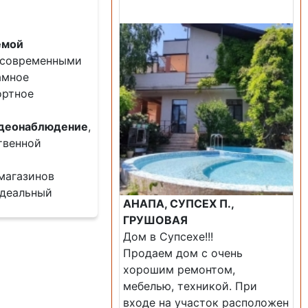
Продажа: Дом
емой
современными
амное
ортное
видеонаблюдение
,
твенной
магазинов
 Идеальный
АНАПА, СУПСЕХ П.,
ГРУШОВАЯ
Дом в Супсехе!!!
Продаем дом с очень
хорошим ремонтом,
мебелью, техникой. При
входе на участок расположен