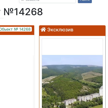
т №14268
Объект № 14268
Эксклюзив
Продажа: Земельный
участок