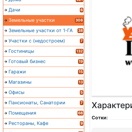
Дачи
6
Земельные участки
308
Земельные участки от 1-ГА
38
Участки с (недостроем)
7
Гостиницы
132
Готовый бизнес
19
Гаражи
15
Магазины
13
Офисы
5
Пансионаты, Санатории
Характер
7
Помещения
68
Сотки:
Рестораны, Кафе
9