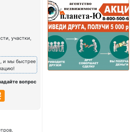
ти, участки,
7
, и мы быстрее
мацию!
задайте вопрос
тров.