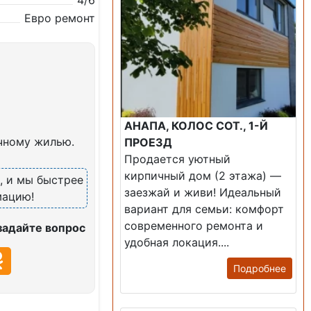
4/6
Евро ремонт
АНАПА, КОЛОС СОТ., 1-Й
чному жилью.
ПРОЕЗД
Продается уютный
кирпичный дом (2 этажа) —
6
, и мы быстрее
заезжай и живи! ​Идеальный
мацию!
вариант для семьи: комфорт
современного ремонта и
задайте вопрос
удобная локация....
Подробнее