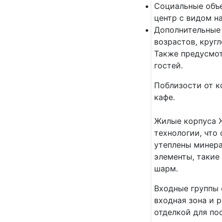
Социальные объе
центр с видом н
Дополнительные 
возрастов, круг
Также предусмот
гостей.
Поблизости от к
кафе.
Жилые корпуса Ж
технологии, что
утеплены минера
элементы, такие
шарм.
Входные группы 
входная зона и 
отделкой для по