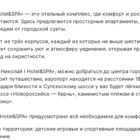
otel&SPA» — это отельный комплекс, где комфорт и ро
таются. Здесь предлагаются просторные апартаменты,
ищем от городской суеты.
т из трёх корпусов, каждый из которых не выше шести
ет сохранить уют и атмосферу уединения, открывая пр
д на окрестности.
Николай I Hotel&SPA», можно добраться до центра горо
оит путешествие, аэропорт находится на расстоянии 18
одаря близости к Супсехскому шоссе у вас будет лёгки
ссе «Новороссийск — Керчь», каменистым пляжам в с
риш».
 Hotel&SPA» предусмотрено всё необходимое для комф
 территории: детские игровые и спортивные площадки
ение.