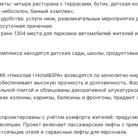
кты: четыре ресторана с террасами, бутик, детская ко
а небосклон, банный комплекс.
удобства: услуги няни, развлекательные мероприятия 
лосуточная прачечная.
рено 1304 места для парковки автомобилей жителей и
омплекса находятся детские сады, школы, продуктовы
К «Николай I Hotel&SPA» возводятся по монолитно-ки
 обеспечивает высокую прочность и долговечность. Фа
льной плитой и облицованы декоративной штукатурко
 как колонны, карнизы, балясины и фронтоны, придают
спроектированы с учётом комфорта жителей: предусм
ресепшен. Проект включает пассажирские лифты с пре
стояльцев отеля и сервисные лифты для персонала.