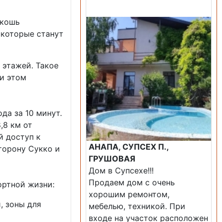
Продажа: Дом
скошь
 которые станут
 этажей. Такое
и этом
да за 10 минут.
,8 км от
й доступ к
АНАПА, СУПСЕХ П.,
торону Сукко и
ГРУШОВАЯ
Дом в Супсехе!!!
Продаем дом с очень
ортной жизни:
хорошим ремонтом,
, зоны для
мебелью, техникой. При
входе на участок расположен