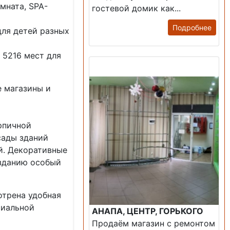
мната, SPA-
гостевой домик как...
Подробнее
для детей разных
 5216 мест для
Продажа: Помещение
е магазины и
рпичной
сады зданий
й. Декоративные
 зданию особый
отрена удобная
миальной
АНАПА, ЦЕНТР, ГОРЬКОГО
Продаём магазин с ремонтом