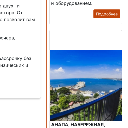
и оборудованием.
 двух- и
стора. От
Подробнее
о позволит вам
Продажа: Пансионаты,
ечера,
Санатории, Б/О.
рассрочку без
физических и
АНАПА, НАБЕРЕЖНАЯ,