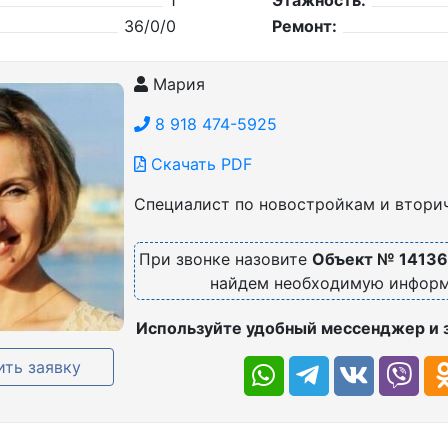
1
Этажность:
36/0/0
Ремонт:
Мария
8 918 474-5925
Скачать PDF
Специалист по новостройкам и втори
При звонке назовите
Объект № 1413
найдем необходимую инфор
Используйте удобный мессенджер и 
ть заявку