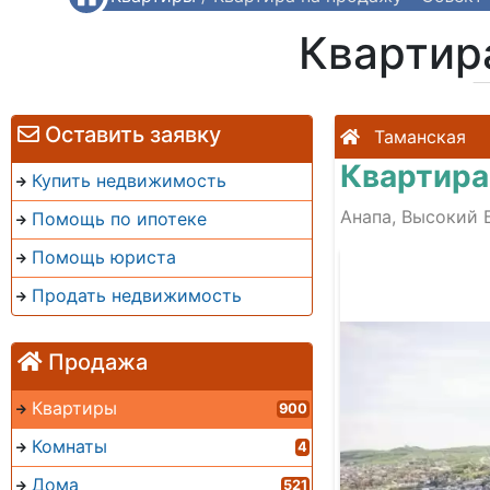
Квартир
Оставить заявку
Таманская
Квартира
Купить недвижимость
Анапа, Высокий 
Помощь по ипотеке
Помощь юриста
t_ru.yandex.searchplugin
Продать недвижимость
Продажа
Квартиры
900
Комнаты
4
Дома
521