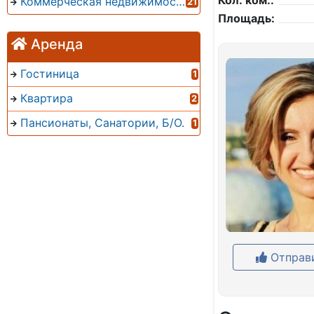
Кол. ком.:
Коммерческая недвижимость
21
Площадь:
Аренда
Гостиница
1
Квартира
2
Пансионаты, Санатории, Б/О.
1
Отправи