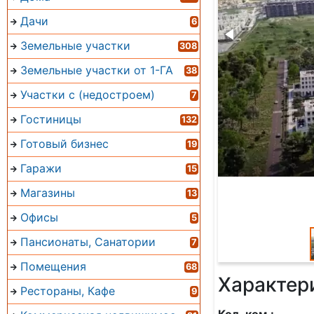
Дачи
6
Земельные участки
308
Земельные участки от 1-ГА
38
Участки с (недостроем)
7
Гостиницы
132
Готовый бизнес
19
Гаражи
15
Магазины
13
Офисы
5
Пансионаты, Санатории
7
Помещения
68
Характер
Рестораны, Кафе
9