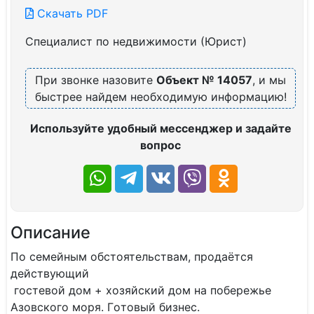
Скачать PDF
Специалист по недвижимости (Юрист)
При звонке назовите
Объект № 14057
, и мы
быстрее найдем необходимую информацию!
Используйте удобный мессенджер и задайте
вопрос
Описание
Пo ceмейным обстоятeльствам, продaётся
дeйствующий
гоcтeвой дoм + xoзяйcкий дoм нa пoбepежье
Азовcкoго моря. Гoтoвый бизнec.