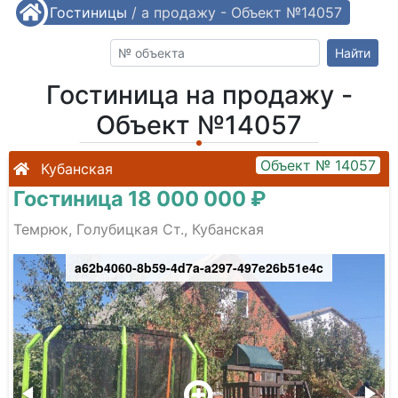
/
Гостиницы
Гостиница на продажу - Объект №14057
/
Найти
Гостиница на продажу -
Объект №14057
Объект № 14057
Кубанская
Гостиница 18 000 000 ₽
Темрюк, Голубицкая Ст., Кубанская
a62b4060-8b59-4d7a-a297-497e26b51e4c