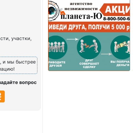
ти, участки,
, и мы быстрее
мацию!
задайте вопрос