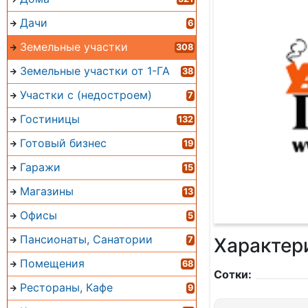
Дачи
6
Земельные участки
308
Земельные участки от 1-ГА
38
Участки с (недостроем)
7
Гостиницы
132
Готовый бизнес
19
Гаражи
15
Магазины
13
Офисы
5
Пансионаты, Санатории
Характер
7
Помещения
68
Сотки:
Рестораны, Кафе
9