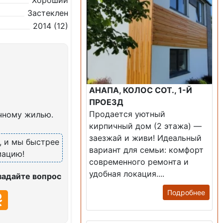
Хороший
Застеклен
2014 (12)
АНАПА, КОЛОС СОТ., 1-Й
ПРОЕЗД
Продается уютный
чному жилью.
кирпичный дом (2 этажа) —
заезжай и живи! ​Идеальный
, и мы быстрее
вариант для семьи: комфорт
мацию!
современного ремонта и
удобная локация....
задайте вопрос
Подробнее