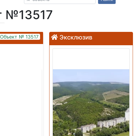
т №13517
Объект № 13517
Эксклюзив
Продажа: Земельный
участок
im