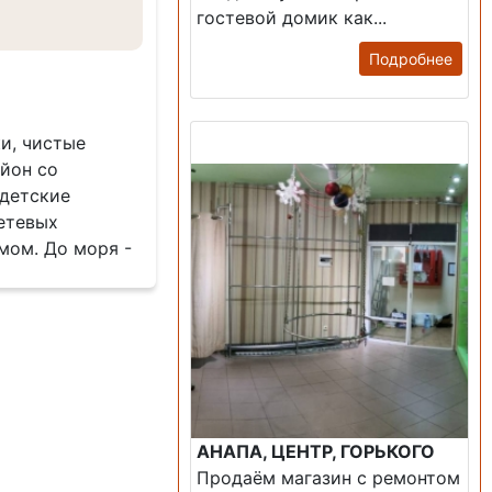
гостевой домик как...
Подробнее
Продажа: Помещение
и, чистые
йон со
 детские
етевых
мом. До моря -
АНАПА, ЦЕНТР, ГОРЬКОГО
Продаём магазин с ремонтом