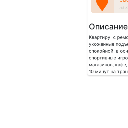
Смо
На к
Описание
Квартиру с ремо
ухоженные подъе
спокойной, в ос
спортивные игро
магазинов, кафе
10 минут на тра