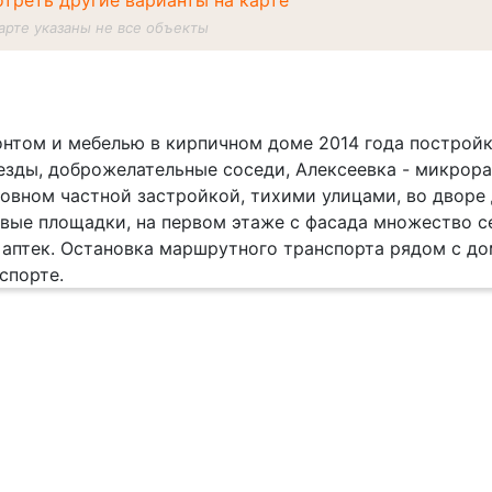
треть другие варианты на карте
арте указаны не все объекты
нтом и мебелью в кирпичном доме 2014 года постройк
зды, доброжелательные соседи, Алексеевка - микрора
новном частной застройкой, тихими улицами, во дворе
вые площадки, на первом этаже с фасада множество с
, аптек. Остановка маршрутного транспорта рядом с до
нспорте.