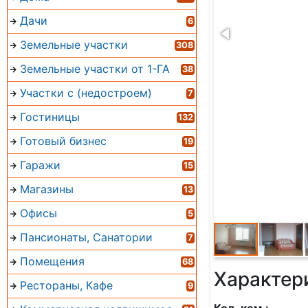
Дачи
6
Земельные участки
308
Земельные участки от 1-ГА
38
Участки с (недостроем)
7
Гостиницы
132
Готовый бизнес
19
Гаражи
15
Магазины
13
Офисы
5
Пансионаты, Санатории
7
Помещения
68
Характер
Рестораны, Кафе
9