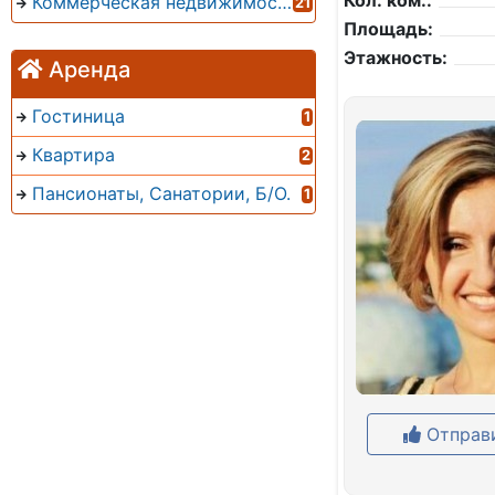
Кол. ком.:
Коммерческая недвижимость
21
Площадь:
Этажность:
Аренда
Гостиница
1
Квартира
2
Пансионаты, Санатории, Б/О.
1
Отправи