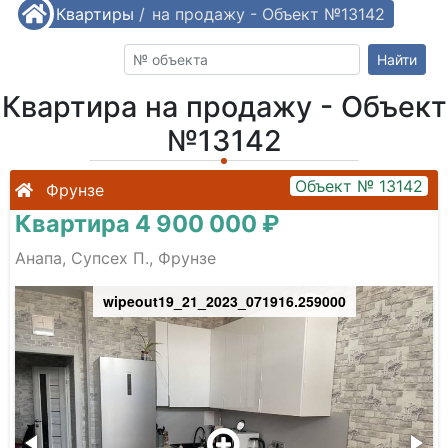
/
Квартиры
Квартира на продажу - Объект №13142
/
Найти
Квартира на продажу - Объект
№13142
Объект № 13142
Фрунзе
Квартира 4 900 000 ₽
Анапа, Супсех П., Фрунзе
wipeout19_21_2023_071916.259000