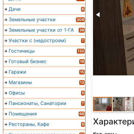
Дачи
6
Земельные участки
308
Земельные участки от 1-ГА
38
Участки с (недостроем)
7
Гостиницы
132
Готовый бизнес
19
Гаражи
15
Магазины
13
Офисы
5
Пансионаты, Санатории
7
Помещения
68
Характер
Рестораны, Кафе
9