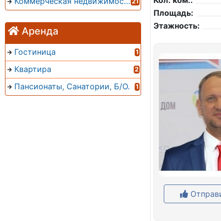
Кол. ком.:
Коммерческая недвижимость
21
Площадь:
Этажность:
Аренда
Гостиница
1
Квартира
2
Пансионаты, Санатории, Б/О.
1
Отправи