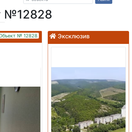
т №12828
Объект № 12828
Эксклюзив
Продажа: Земельный
участок