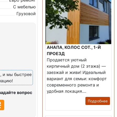
Евро ремонт
С мебелью
Грузовой
АНАПА, КОЛОС СОТ., 1-Й
ПРОЕЗД
Продается уютный
кирпичный дом (2 этажа) —
заезжай и живи! ​Идеальный
8
, и мы быстрее
вариант для семьи: комфорт
мацию!
современного ремонта и
удобная локация....
задайте вопрос
Подробнее