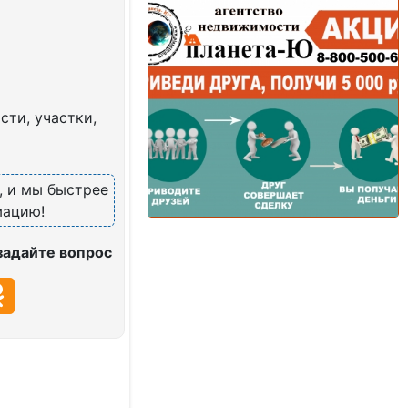
ти, участки,
, и мы быстрее
мацию!
задайте вопрос