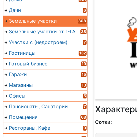
Дачи
6
Земельные участки
308
Земельные участки от 1-ГА
38
Участки с (недостроем)
7
Гостиницы
132
Готовый бизнес
19
Гаражи
15
Магазины
13
Офисы
5
Пансионаты, Санатории
Характер
7
Помещения
68
Сотки:
Рестораны, Кафе
9