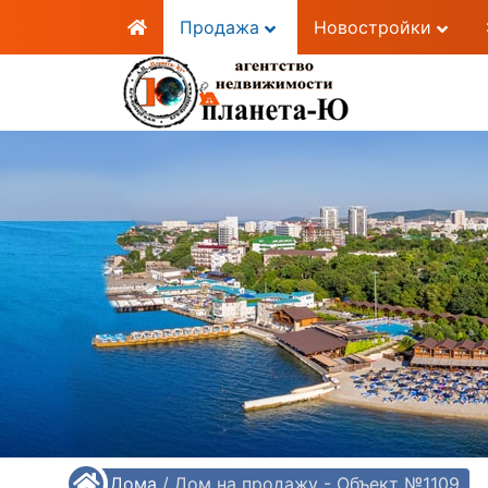
Продажа
Новостройки
/
Дома
/
Дом на продажу - Объект №1109