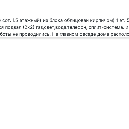
 сот. 1.5 этажный( из блока облицован кирпичом) 1 эт. 
ся подвал (2х2) газ,свет,вода.телефон, сплит-система. и
боты не проводились. На главном фасаде дома распол