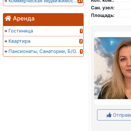
Кол. ком.:
Коммерческая недвижимость
21
Сан. узел:
Площадь:
Аренда
Гостиница
1
Квартира
2
Пансионаты, Санатории, Б/О.
1
Отправи