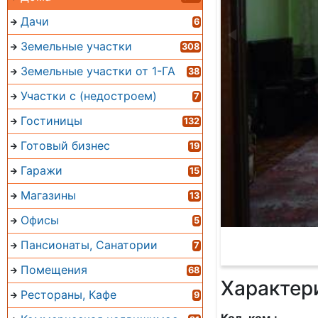
Дачи
6
Земельные участки
308
Земельные участки от 1-ГА
38
Участки с (недостроем)
7
Гостиницы
132
Готовый бизнес
19
Гаражи
15
Магазины
13
Офисы
5
Пансионаты, Санатории
7
Помещения
68
Характер
Рестораны, Кафе
9