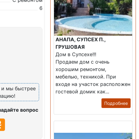
С ремонтом
6
АНАПА, СУПСЕХ П.,
ГРУШОВАЯ
Дом в Супсехе!!!
Продаем дом с очень
хорошим ремонтом,
)
мебелью, техникой. При
входе на участок расположен
, и мы быстрее
гостевой домик как...
мацию!
Подробнее
задайте вопрос
Продажа: Дом