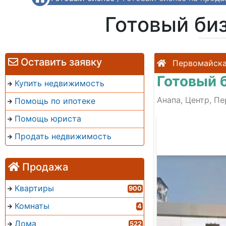
Готовый би
Оставить заявку
Первомайск
Готовый 
Купить недвижимость
Анапа, Центр, П
Помощь по ипотеке
Помощь юриста
Продать недвижимость
Продажа
Квартиры
900
Комнаты
4
Дома
522