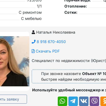
725/0/0
Горячая вода:
Ц
1/1
Отопление:
С ремонтом
Сотки:
С мебелью
Наталья Николаевна
8 918 670-4050
Скачать PDF
Специалист по недвижимости (Юрист
При звонке назовите
Объект № 1
быстрее найдем необходимую и
Используйте удобный мессенджер и 
ть заявку