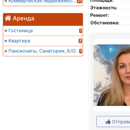
Площадь:
Коммерческая недвижимость
21
Этажность:
Ремонт:
Аренда
Обстановка:
Гостиница
1
Квартира
2
Пансионаты, Санатории, Б/О.
1
Отправи