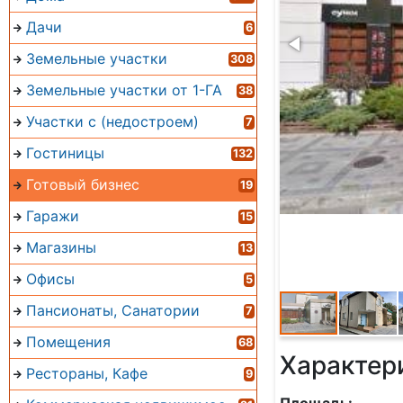
Дачи
6
Земельные участки
308
Земельные участки от 1-ГА
38
Участки с (недостроем)
7
Гостиницы
132
Готовый бизнес
19
Гаражи
15
Магазины
13
Офисы
5
Пансионаты, Санатории
7
Помещения
68
Характер
Рестораны, Кафе
9