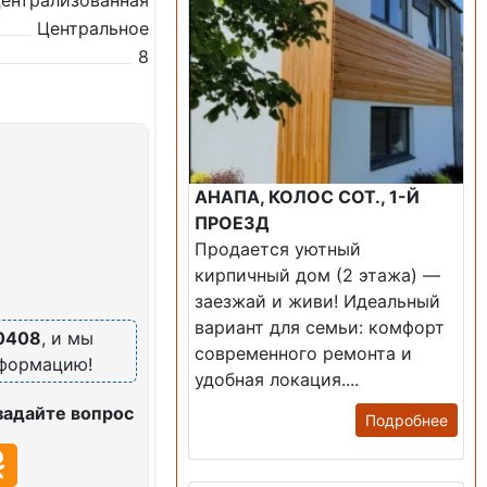
ентрализованная
Центральное
8
АНАПА, КОЛОС СОТ., 1-Й
ПРОЕЗД
Продается уютный
кирпичный дом (2 этажа) —
)
заезжай и живи! ​Идеальный
вариант для семьи: комфорт
0408
, и мы
современного ремонта и
нформацию!
удобная локация....
задайте вопрос
Подробнее